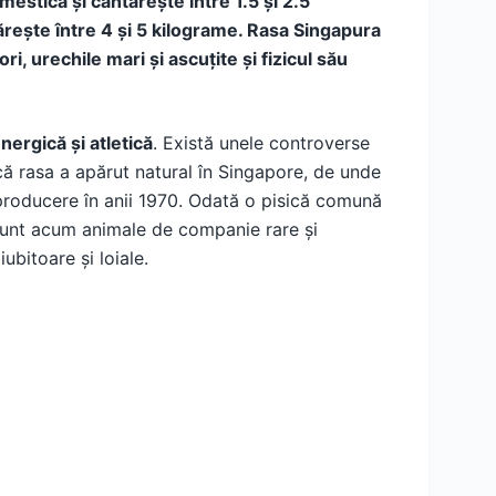
estică și cântărește între 1.5 și 2.5
ărește între 4 și 5 kilograme. Rasa Singapura
ri, urechile mari și ascuțite și fizicul său
nergică și atletică
. Există unele controverse
 că rasa a apărut natural în Singapore, de unde
roducere în anii 1970. Odată o pisică comună
 sunt acum animale de companie rare și
ubitoare și loiale.