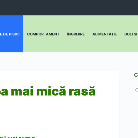
 DE PISICI
COMPORTAMENT
ÎNGRIJIRE
ALIMENTAȚIE
BOLI Ș
C
ea mai mică rasă
N
r