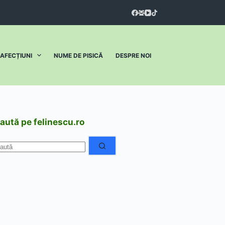
I AFECȚIUNI
NUME DE PISICĂ
DESPRE NOI
aută pe felinescu.ro
iciun
ezultat