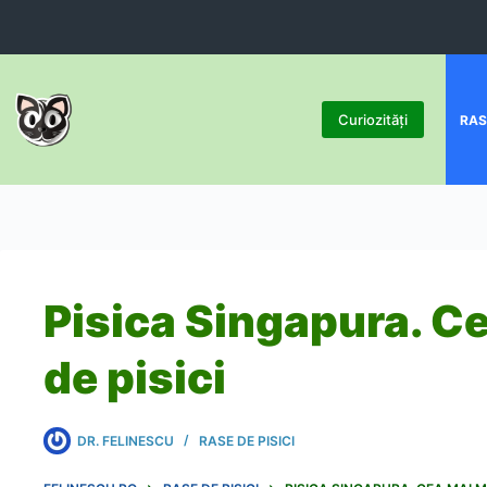
Sari
la
conținut
Curiozități
RASE
Pisica Singapura. C
de pisici
DR. FELINESCU
RASE DE PISICI