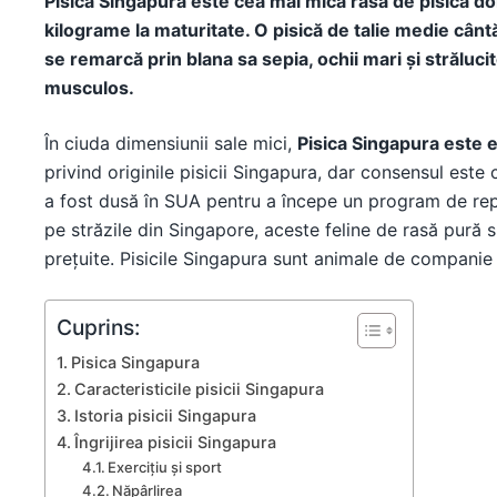
Pisica Singapura este cea mai mică rasă de pisica dom
kilograme la maturitate. O pisică de talie medie cânt
se remarcă prin blana sa sepia, ochii mari și strălucito
musculos.
În ciuda dimensiunii sale mici,
Pisica Singapura este e
privind originile pisicii Singapura, dar consensul este
a fost dusă în SUA pentru a începe un program de rep
pe străzile din Singapore, aceste feline de rasă pură
prețuite. Pisicile Singapura sunt animale de companie i
Cuprins:
Pisica Singapura
Caracteristicile pisicii Singapura
Istoria pisicii Singapura
Îngrijirea pisicii Singapura
Exercițiu și sport
Năpârlirea