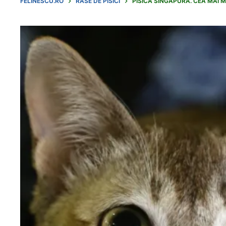
FELINESCU.RO
RASE DE PISICI
PISICA SINGAPURA. CEA MAI M