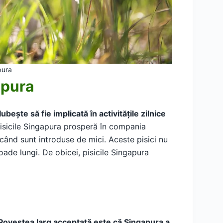
pura
apura
Iubește să fie implicată în activitățile zilnice
Pisicile Singapura prosperă în compania
i când sunt introduse de mici. Aceste pisici nu
ade lungi. De obicei, pisicile Singapura
Povestea larg acceptată este că Singapura a