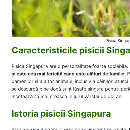
Pisica Singa
Caracteristicile pisicii Sing
Pisica Singapura are o personalitate foarte sociabilă.
și este cea mai fericită când este alături de familie
. 
oamenilor și a altor animale, inclusiv a câinilor, atunc
se descurcă bine dacă sunt lăsate singure pentru perio
încetează să mai crească în jurul vârstei de doi ani.
Istoria pisicii Singapura
Istoria pisicii Singapura este oarecum controversată.