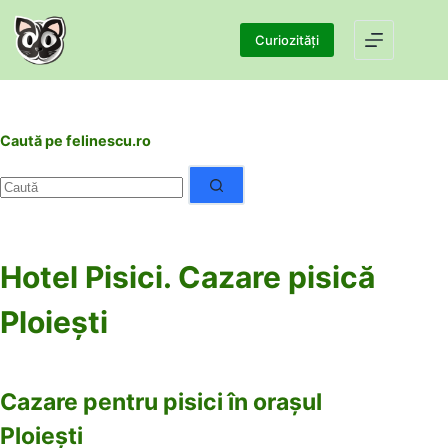
Sari
la
Curiozități
conținut
Caută pe felinescu.ro
Niciun
rezultat
Hotel Pisici. Cazare pisică
Ploiești
Cazare pentru pisici în orașul
Ploiești