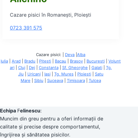
Cazare pisici în Romanești, Ploiești
0723 391 575
Cazare pisici: |
Deva
|
Alba
Iulia
|
Arad
|
Bradu
|
Pitesti
|
Bacau
|
Brasov
|
Bucuresti
|
Volunt
ari
|
Cluj
|
Dej
|
Constanta
|
Sf. Gheorghe
|
Galati
|
Tg.
Jiu
|
Uricani
|
Iasi
|
Tg. Mures
|
Ploiesti
|
Satu
Mare
|
Sibiu
|
Suceava
|
Timisoara
|
Tulcea
Echipa
F
elinescu
:
Muncim din greu pentru a oferi informații de
calitate și precise despre comportamentul,
îngrijirea și sănătatea pisicilor.